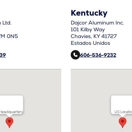
Kentucky
 Ltd.
Dajcor Aluminum Inc.
101 Kilby Way
7M 0N5
Chavies, KY 41727
Estados Unidos
839
606-536-9232
Headquarters
US Locati