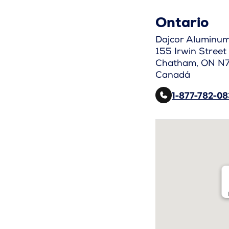
Ontario
Dajcor Aluminum
155 Irwin Street
Chatham, ON N
Canadá
1-877-782-0