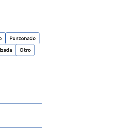
o
Punzonado
izada
Otro